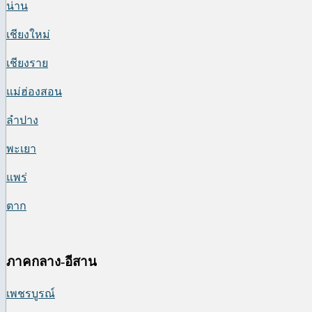
น่าน
เชียงใหม่
เชียงราย
แม่ฮ่องสอน
ลำปาง
พะเยา
แพร่
ตาก
ภาคกลาง-อีสาน
เพชรบูรณ์