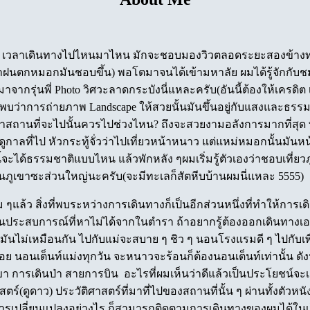
ก ๆ เวลาเดินทางไปไหนมาไหน มักจะชอบมองวิวตลอดระยะสองข้างทา
าฝนตกหมอกมันชอบขึ้น) พอโตมาจนได้เข้ามหาลัย ผมได้รู้จักกับช
าจากรุ่นพี่ Photo วิศวะลาดกระบังนี่แหละครับ(อันนี้ต้องให้เครด
นพบว่าการถ่ายภาพ Landscape ให้สวยนั้นมันขึ้นอยู่กับแสงและธร
าสถานที่จะไปนั้นควรไปช่วงไหน? ถึงจะสวยงามอลังการมากที่สุด ทั
ูกาลที่ไป หัวกระทู้จั่วว่าไปเที่ยวหน้าหนาว แต่แหม่หมอกนั้นมันหน้
นี้จะได้ธรรมชาติแบบไหน แล้วพักหลัง ๆผมเริ่มรู้ตัวเองว่าชอบเที่
ะเป็นภูเขาซะส่วนใหญ่นะครับ(จะมีทะเลก็สัตหีบบ้านผมนี่แหละ 5555)
้ว สิ่งที่พบระหว่างการเดินทางก็เป็นอีกส่วนหนึ่งที่ทำให้การเดิน
เป็นประสบการณ์ที่หาไม่ได้จากในตำรา ถ้าอยากรู้ต้องออกเดินทางเ
มันไม่เหมือนกัน ไปกับแม่จะสบาย ๆ ชิว ๆ นอนโรงแรมดี ๆ ไปกับเพ
น่อย นอนเต็นท์แม่งทุกวัน จะหนาวจะร้อนก็ต้องนอนเต็นท์เท่านั้น ดังนั
การเดินป่า สายการบิน อะไรที่ผมเห็นว่าดีแล้วเป็นประโยชน์จะเอ
(ดูดาว) ประวัติศาสตร์ที่มาที่ไปของสถานที่นั้น ๆ ผ่านทั้งตัวหน
มีการเปลี่ยนแปลงอย่างไร ก็สามารถติดตามการเดินทางของผมได้ในเว็บน