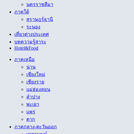
นครราชสีมา
ภาคใต้
สุราษฎร์ธานี
ระนอง
เที่ยวต่างประเทศ
บทความรู้สาระ
Hotel&Food
ภาคเหนือ
น่าน
เชียงใหม่
เชียงราย
แม่ฮ่องสอน
ลำปาง
พะเยา
แพร่
ตาก
ภาคกลาง-ตะวันออก