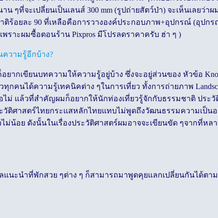
น ๆที่จะเปลี่ยนเป็นเลนส์ 300 mm (รูปถ่ายสัตว์ป่า) จะเห็นเลยว่
มชาติร้อยละ 90 ที่เหลือคือการวางองค์ประกอบภาพ+อุปกรณ์ (อุปก
k เพราะผมซื้อตอนร้าน Pixpros มีโปรลดราคาครับ ฮ่า ๆ )
นความรู้อีกบ้าง?
ผมก็อยากเขียนบทความให้ความรู้อยู่บ้าง ซึ่งจะอยู่ส่วนของ หัวข้
ที่ยวทุกคนได้ความรู้เทคนิคต่าง ๆในการเที่ยว ทั้งการถ่ายภาพ L
แล้วที่สำคัญผมก็อยากให้นักท่องเที่ยวรู้จักกับธรรมชาติ ประวั
ะวัติศาสตร์ไทยกระแสหลักไทยแทบไม่พูดถึงวัฒนธรรมความเป็นอยู่พื้
จไม่น้อย ดังนั้นในเรื่องประวัติศาสตร์ผมอาจจะเขียนขัด ๆจากที่ห
ลแนะนำที่พักสวย ๆต่าง ๆ ก็สามารถมาพูดคุยแลกเปลี่ยนกันได้ตาม So