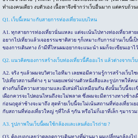
ทำเองคนเดียว งบตัวเอง เนื้อหาจึงช้ากว่าเว็บอื่นมาก แต่ครบถ
Q1. เว็บนี้เหมาะกับสายการท่องเที่ยวแบบไหน
A1. ทุกสายการท่องเที่ยวนั่นแหละ แต่จะเน้นไปทางท่องเที่ยวส
อยากไปเที่ยวแล้วเจอธรรมชาติสวย ๆก็เหมาะกับการอ่านเว็บนี้เป็
ของการเดินทาง ถ้ามีที่ไหนผมอยากจะแนะนำ ผมก็จะเขียนเอาไว้อยู
Q2. แนวคิดของการสร้างเว็บท่องเที่ยวนี้คืออะไร แล้วต่างจากเว็บท่อ
A2. จริง ๆแล้วผมจบวิศวะไอทีมา เลยพอมีความรู้การสร้างเว็บไซด
ไปเที่ยวสถานที่ต่าง ๆ มาเผยแพร่ผ่านตัวหนังสือและรูปภาพให้คนท
ต่างกันก็มีความสวยงามและมีเสน่ห์ไม่เหมือนกัน ดังนั้นเว็บนี
เผือกควรจะไปตอนไหนถึงจะไม่พลาด ซึ่งผมจะมีตารางทางช้างเผือกใ
ก่อนฤดูล่าช้างจะมาถึง สุดท้ายเว็บนี้จะไม่เน้นสถานที่ท่องเที่ย
กับสถานที่ท่องเที่ยวใหญ่ ๆที่ใกล้ ๆกัน หรือไม่ก็เอาที่เล็ก ๆมาร
A3. รูปภาพในเว็บนี้ผมใช้กล้องและเลนส์อะไรถ่าย ?
Q3. ต้องบอกเลยว่าตลอดการเดินทางที่ผ่านมา ผมเปลี่ยนกล้องไป 2 