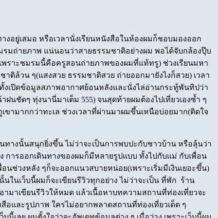
งอยู่เสมอ หรือเวลานั่งเรียนหนังสือในห้องผมก็ชอบมองออก
มรมถ่ายภาพ แน่นอนว่าสายธรรมชาติอย่างผม พอได้จับกล้องปุ๊บ
ิต เพราะชมรมนี้คือครูสอนถ่ายภาพของผมที่แท้ทรู) ช่วงเรียนมหา
รมชาติล้วน ๆ(แสงสวย ธรรมชาติสวย ถ่ายออกมายังไงก็สวย) เวลา
้งเปิดข้อมูลสภาพอากาศย้อนหลังและนั่งไล่อ่านกระทู้พันทิปว่า
าฝนชัดๆ ทุ่งนานี่มาเต็ม 555) จนสุดท้ายผมต้องไปเที่ยวเองซ้ำ ๆ
ยวภูเขามากกว่าทะเล ช่วงเวลาที่ผ่านมาผมขึ้นเหนือบ่อยมาก(ติดใจ
ทางนั้นสนุกยิ่งขึ้น ไม่ว่าจะเป็นการพบปะกับชาวบ้าน หรือลุ้นว่า
อง การออกเดินทางของผมก็มีหลายรูปแบบ ทั้งไปกับแม่ กับเพื่อน
ื่อนช่วงหลัง ๆก็จะออกแนวสบายหน่อย(เพราะเริ่มมีเงินเยอะขึ้น)
้นในเว็บนี้ผมก็จะเขียนรีวิวทุกอย่าง ไม่ว่าจะเป็น ที่พัก ร้าน
ามาเขียนรีวิวให้หมด แล้วเนื้อหาบทความสถานที่ท่องเที่ยวจะ
ังสือและรูปภาพ ใครไม่อยากพลาดสถานที่ท่องเที่ยวเด็ด ๆ
ี้เลย ผมตั้งใจว่าจะอัพเดทข้อมูลต่าง ๆ เมื่อว่าง เพราะเว็บนี้ผม