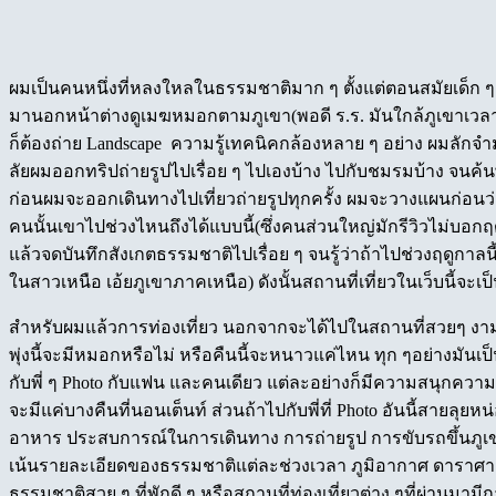
ผมเป็นคนหนึ่งที่หลงใหลในธรรมชาติมาก ๆ ตั้งแต่ตอนสมัยเด็
มานอกหน้าต่างดูเมฆหมอกตามภูเขา(พอดี ร.ร. มันใกล้ภูเขาเวล
ก็ต้องถ่าย Landscape ความรู้เทคนิคกล้องหลาย ๆ อย่าง ผมลักจำม
ลัยผมออกทริปถ่ายรูปไปเรื่อย ๆ ไปเองบ้าง ไปกับชมรมบ้าง จนค้
ก่อนผมจะออกเดินทางไปเที่ยวถ่ายรูปทุกครั้ง ผมจะวางแผนก่อนว่
คนนั้นเขาไปช่วงไหนถึงได้แบบนี้(ซึ่งคนส่วนใหญ่มักรีวิวไม่บอกฤด
แล้วจดบันทึกสังเกตธรรมชาติไปเรื่อย ๆ จนรู้ว่าถ้าไปช่วงฤดูกาล
ในสาวเหนือ เอ้ยภูเขาภาคเหนือ) ดังนั้นสถานที่เที่ยวในเว็บนี้จ
สำหรับผมแล้วการท่องเที่ยว นอกจากจะได้ไปในสถานที่สวยๆ งาม ๆแล
พุ่งนี้จะมีหมอกหรือไม่ หรือคืนนี้จะหนาวแค่ไหน ทุก ๆอย่างมัน
กับพี่ ๆ Photo กับแฟน และคนเดียว แต่ละอย่างก็มีความสนุกความ
จะมีแค่บางคืนที่นอนเต็นท์ ส่วนถ้าไปกับพี่ที่ Photo อันนี้สายลุยห
อาหาร ประสบการณ์ในการเดินทาง การถ่ายรูป การขับรถขึ้นภูเขา 
เน้นรายละเอียดของธรรมชาติแต่ละช่วงเวลา ภูมิอากาศ ดาราศาสตร์
ธรรมชาติสวย ๆ ที่พักดี ๆ หรือสถานที่ท่องเที่ยวต่าง ๆที่ผ่านมา