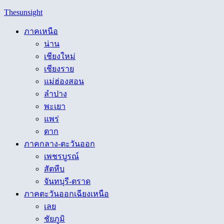
Skip
Thesunsight
to
content
ภาคเหนือ
น่าน
เชียงใหม่
เชียงราย
แม่ฮ่องสอน
ลำปาง
พะเยา
แพร่
ตาก
ภาคกลาง-ตะวันออก
เพชรบูรณ์
สัตหีบ
จันทบุรี-ตราด
ภาคตะวันออกเฉียงเหนือ
เลย
ชัยภูมิ