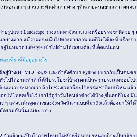
้วนแน่นอน ฮ่า ๆ ส่วนสารพันคำถามต่าง ๆที่หลายคนอยากถาม ผมจะเข
ายถ่ายรูปแนว Landscape วางแผนหาจังหวะแสงหรือธรรมชาติสวย ๆ ม
นอย่างมาก แม้ว่าผมจะเน้นไปทางถ่ายภาพ แต่ก็ไม่ได้ละทิ้งเรื่องก
่ในหมวด Lifestyle เข้าไปอ่านได้เลย แต่ละที่เด็ดแน่นอน
งเที่ยวที่มีอยู่อย่างไร
์อยู่บ้าง(HTML,CSS,JS และกำลังศึกษา Python ) บวกกับเป็นคนชอบ
ั่วไปได้อ่าน(ทำตัวให้มีประโยชน์บ้าง) ผมเป็นพวกประเภทชอบไปสถาน
้จะเขียนแนวประมาณว่า ถ้าไปช่วงเวลานี้จะได้ธรรมชาติแบบไหน แล
ห้โหลดเก็บไว้ เอาไว้ดูว่าวันไหนล่าช้างได้บ้าง(ขึ้นตกกี่โมง ม
วเยอะ ๆ แต่จะเน้นจุดเด่นของจังหวัดนั้น ๆแบบที่มาถึงแล้วต้องมาใ
วมมัดรวมกันนั่นแหละ 5555
ตัวแล้ว(5-7ปี) ถ้าภาพไหนดูไม่ชัดหรือนาน ๆหน่อยก็จะเป็นกล้อง N