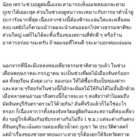
น้อย เพราะช่วงฤดูฝนนี้เองจะสามารถเห็นเมฆหมอกละตาม
ภูเขาได้เยอะสุด ส่วนในช่วงฤดูหนาวจะเหมาะกับการมาดำน้ำดู
ปะการังมากที่สุด เนื่องจากช่วงนี้ท้องฟ้าจะแจ่มใสและคลื่นลม
สงบ แต่ยังไงก็ตามแม้ว่าผมจะนำเสนอออกไปทางธรรมชาติซะ
ส่วนใหญ่ แต่ก็ไม่ได้ละทิ้งเรื่องของสถานที่พักดี ๆ หรือร้าน
อาหารอร่อย ๆนะครับ ถ้าผมเจอที่ไหนดี ๆจะมาบอกต่อแน่นอน
นอกจากที่นี่จะมีแหล่งท่องเที่ยวธรรมชาติสวย ๆแล้ว ในช่วง
เดือนพฤษภาคม-กรกฎาคม จะเป็นช่วงที่ผลไม้เมืองจันทร์ออก
ผล ทั้งทุเรียน มังคุด เงาะ ลองกอง ให้ได้ซื้อกลับเป็นของฝาก
และหลาย ๆรีสอร์ทในช่วงนี้ก็มักจะมีผลไม้ให้กินได้ไม่อั้นอีกด้วย
เมื่อหลายคนอ่านมาถึงตรงนี้ก็อาจจะงง ๆ สงสัยว่าทำไมผมถึง
มัดจันทบุรีกับตราดรวมไว้ด้วยกัน? อันที่จริงแล้วก็ไม่ใช่อะไร
หรอก ก็เนื่องจากว่าทั้งสองจังหวัดอยู่ติดกันและสถานที่ท่องเที่ยว
ดัง ๆอยู่ใกล้เคียงกัน(ขับรถห่างกันไม่ถึง 1 ช.ม.) แต่จะต่างกันตรง
ที่จันทบุรีจะเน้นสถานท่องเที่ยวน้ำตก ภูเขา วัด ประวัติศาสตร์
แต่ถ้าเรื่องของชายหาดบนเกาะสวย ๆก็ต้องยกให้จังหวัดตราด