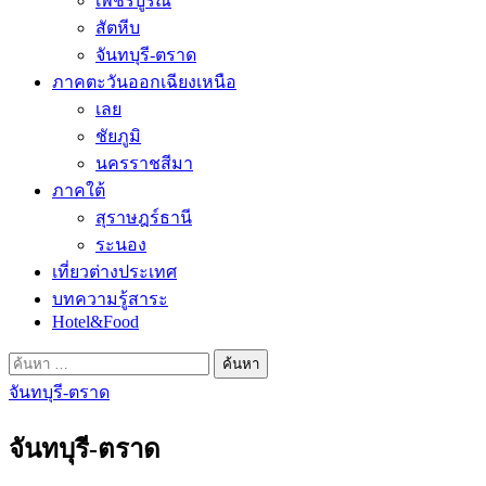
เพชรบูรณ์
สัตหีบ
จันทบุรี-ตราด
ภาคตะวันออกเฉียงเหนือ
เลย
ชัยภูมิ
นครราชสีมา
ภาคใต้
สุราษฎร์ธานี
ระนอง
เที่ยวต่างประเทศ
บทความรู้สาระ
Hotel&Food
ค้นหา
สำหรับ:
จันทบุรี-ตราด
จันทบุรี-ตราด