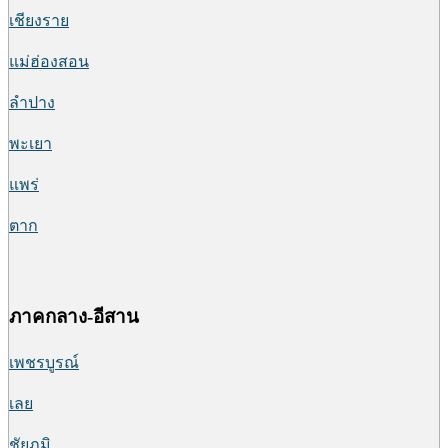
เชียงราย
แม่ฮ่องสอน
ลำปาง
พะเยา
แพร่
ตาก
ภาคกลาง-อีสาน
เพชรบูรณ์
เลย
ชัยภูมิ