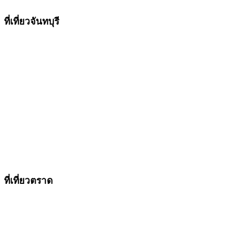
ที่เที่ยวจันทบุรี
วัดเขาบรรจบ
น้ำตกพลิ้ว
ชุมชนเก่าริมน้ำจันทบุรี
ที่เที่ยวตราด