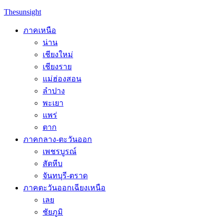
Skip
Thesunsight
to
content
ภาคเหนือ
น่าน
เชียงใหม่
เชียงราย
แม่ฮ่องสอน
ลำปาง
พะเยา
แพร่
ตาก
ภาคกลาง-ตะวันออก
เพชรบูรณ์
สัตหีบ
จันทบุรี-ตราด
ภาคตะวันออกเฉียงเหนือ
เลย
ชัยภูมิ