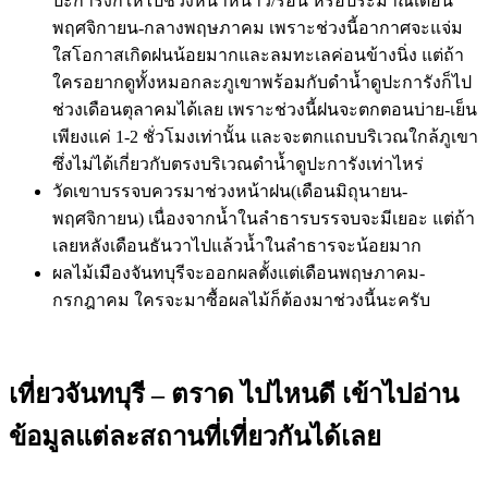
ปะการังก็ให้ไปช่วงหน้าหนาว/ร้อน หรือประมาณเดือน
พฤศจิกายน-กลางพฤษภาคม เพราะช่วงนี้อากาศจะแจ่ม
ใสโอกาสเกิดฝนน้อยมากและลมทะเลค่อนข้างนิ่ง แต่ถ้า
ใครอยากดูทั้งหมอกละภูเขาพร้อมกับดำน้ำดูปะการังก็ไป
ช่วงเดือนตุลาคมได้เลย เพราะช่วงนี้ฝนจะตกตอนบ่าย-เย็น
เพียงแค่ 1-2 ชั่วโมงเท่านั้น และจะตกแถบบริเวณใกล้ภูเขา
ซึ่งไม่ได้เกี่ยวกับตรงบริเวณดำน้ำดูปะการังเท่าไหร่
วัดเขาบรรจบควรมาช่วงหน้าฝน(เดือนมิถุนายน-
พฤศจิกายน) เนื่องจากน้ำในลำธารบรรจบจะมีเยอะ แต่ถ้า
เลยหลังเดือนธันวาไปแล้วน้ำในลำธารจะน้อยมาก
ผลไม้เมืองจันทบุรีจะออกผลตั้งแต่เดือนพฤษภาคม-
กรกฎาคม ใครจะมาซื้อผลไม้ก็ต้องมาช่วงนี้นะครับ
เที่ยวจันทบุรี – ตราด ไปไหนดี เข้าไปอ่าน
ข้อมูลแต่ละสถานที่เที่ยวกันได้เลย