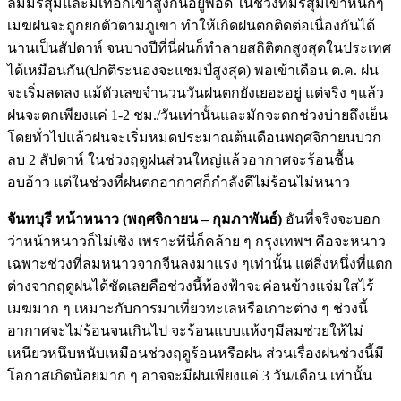
ลมมรสุมและมีเทือกเขาสูงกั้นอยู่พอดี ในช่วงที่มรสุมเข้าหนักๆ
เมฆฝนจะถูกยกตัวตามภูเขา ทำให้เกิดฝนตกติดต่อเนื่องกันได้
นานเป็นสัปดาห์ จนบางปีที่นี่ฝนก็ทำลายสถิติตกสูงสุดในประเทศ
ได้เหมือนกัน(ปกติระนองจะแชมป์สูงสุด) พอเข้าเดือน ต.ค. ฝน
จะเริ่มลดลง แม้ตัวเลขจำนวนวันฝนตกยังเยอะอยู่ แต่จริง ๆแล้ว
ฝนจะตกเพียงแค่ 1-2 ชม./วันเท่านั้นและมักจะตกช่วงบ่ายถึงเย็น
โดยทั่วไปแล้วฝนจะเริ่มหมดประมาณต้นเดือนพฤศจิกายนบวก
ลบ 2 สัปดาห์ ในช่วงฤดูฝนส่วนใหญ่แล้วอากาศจะร้อนชื้น
อบอ้าว แต่ในช่วงที่ฝนตกอากาศก็กำลังดีไม่ร้อนไม่หนาว
จันทบุรี หน้าหนาว
(พฤศจิกายน – กุมภาพันธ์)
อันที่จริงจะบอก
ว่าหน้าหนาวก็ไม่เชิง เพราะทีนี่ก็คล้าย ๆ กรุงเทพฯ คือจะหนาว
เฉพาะช่วงที่ลมหนาวจากจีนลงมาแรง ๆเท่านั้น แต่สิ่งหนึ่งที่แตก
ต่างจากฤดูฝนได้ชัดเลยคือช่วงนี้ท้องฟ้าจะค่อนข้างแจ่มใสไร้
เมฆมาก ๆ เหมาะกับการมาเที่ยวทะเลหรือเกาะต่าง ๆ ช่วงนี้
อากาศจะไม่ร้อนจนเกินไป จะร้อนแบบแห้งๆมีลมช่วยให้ไม่
เหนียวหนึบหนับเหมือนช่วงฤดูร้อนหรือฝน ส่วนเรื่องฝนช่วงนี้มี
โอกาสเกิดน้อยมาก ๆ อาจจะมีฝนเพียงแค่ 3 วัน/เดือน เท่านั้น