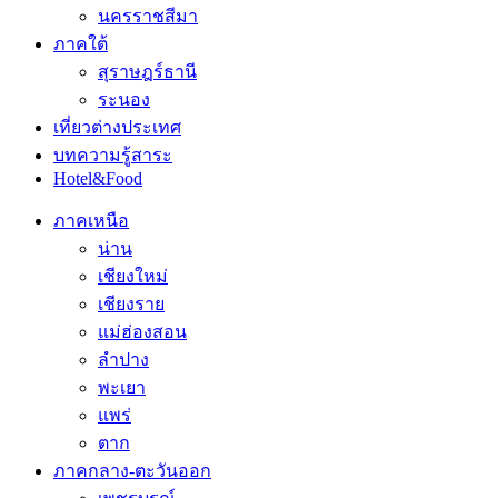
นครราชสีมา
ภาคใต้
สุราษฎร์ธานี
ระนอง
เที่ยวต่างประเทศ
บทความรู้สาระ
Hotel&Food
ภาคเหนือ
น่าน
เชียงใหม่
เชียงราย
แม่ฮ่องสอน
ลำปาง
พะเยา
แพร่
ตาก
ภาคกลาง-ตะวันออก