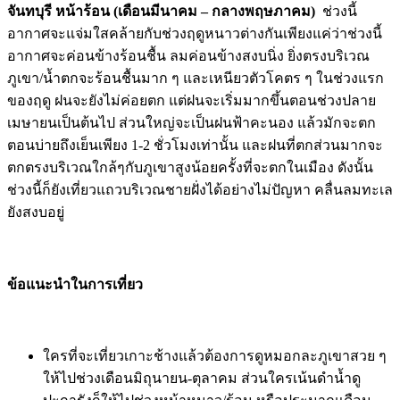
จันทบุรี หน้าร้อน
(เดือนมีนาคม – กลางพฤษภาคม)
ช่วงนี้
อากาศจะแจ่มใสคล้ายกับช่วงฤดูหนาวต่างกันเพียงแค่ว่าช่วงนี้
อากาศจะค่อนข้างร้อนชื้น ลมค่อนข้างสงบนิ่ง ยิ่งตรงบริเวณ
ภูเขา/น้ำตกจะร้อนชื้นมาก ๆ และเหนียวตัวโคตร ๆ ในช่วงแรก
ของฤดู ฝนจะยังไม่ค่อยตก แต่ฝนจะเริ่มมากขึ้นตอนช่วงปลาย
เมษายนเป็นต้นไป ส่วนใหญ่จะเป็นฝนฟ้าคะนอง แล้วมักจะตก
ตอนบ่ายถึงเย็นเพียง 1-2 ชั่วโมงเท่านั้น และฝนที่ตกส่วนมากจะ
ตกตรงบริเวณใกล้ๆกับภูเขาสูงน้อยครั้งที่จะตกในเมือง ดังนั้น
ช่วงนี้ก็ยังเที่ยวแถวบริเวณชายฝั่งได้อย่างไม่ปัญหา คลื่นลมทะเล
ยังสงบอยู่
ข้อแนะนำในการเที่ยว
ใครที่จะเที่ยวเกาะช้างแล้วต้องการดูหมอกละภูเขาสวย ๆ
ให้ไปช่วงเดือนมิถุนายน-ตุลาคม ส่วนใครเน้นดำน้ำดู