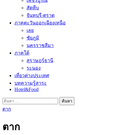
เพชรบูรณ์
สัตหีบ
จันทบุรี-ตราด
ภาคตะวันออกเฉียงเหนือ
เลย
ชัยภูมิ
นครราชสีมา
ภาคใต้
สุราษฎร์ธานี
ระนอง
เที่ยวต่างประเทศ
บทความรู้สาระ
Hotel&Food
ค้นหา
สำหรับ:
ตาก
ตาก