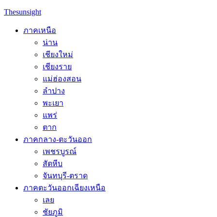
Skip
Thesunsight
to
content
ภาคเหนือ
น่าน
เชียงใหม่
เชียงราย
แม่ฮ่องสอน
ลำปาง
พะเยา
แพร่
ตาก
ภาคกลาง-ตะวันออก
เพชรบูรณ์
สัตหีบ
จันทบุรี-ตราด
ภาคตะวันออกเฉียงเหนือ
เลย
ชัยภูมิ