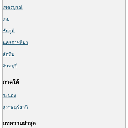
เพชรบูรณ์
เลย
ชัยภูมิ
นครราชสีมา
สัตหีบ
จันทบุรี
ภาคใต้
ระนอง
สุราษฎร์ธานี
บทความล่าสุด