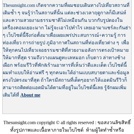
Thesunsight.com เกิดจากความที่ผมชอบเดินทางไปเที่ยวสถานที่
เดิมซ้ำ ๆ จนรู้ว่าในสถานที่นั้น แต่ละช่วงเวลาฤดูกาลก็มีเสน่ห์
และความสวยงามธรรมชาติไม่เหมือนกัน บวกกับรูปดองใน
เครื่องคอมเยอะมาก ไม่รู้จะเอาไปทำไร เลยเอามาแชร์ละกันฮ่า
ๆ เว็บไซด์นี้
จึงก่อตั้งมาเพื่อเผยแพร่ประสบการณ์+ความรู้ การ
ท่องเที่ยว การถ่ายรูป ภูมิอากาศในสถานที่ท่องเที่ยวต่าง ๆ เพื่อ
ให้ทุกคนไปเที่ยวเจอธรรมชาติที่สวยงามอลังการตรงเป้าหมาย
ให้มากที่สุด
รวมถึงวางแผนดูทะเลหมอก เก็บดาว ล่าทางช้าง
เผือก พร้อมรีวิวที่พัก&ร้านอาหารที่เห็นว่าดีและเด็ด เว็บไซด์นี้
ผมทำแบบให้อ่านฟรี ๆ ทุกคนจะได้อ่านแบบสบายตาและข้อมูล
ตรงไปตรงมาที่สุด ถ้าใครมีสถานที่เด็ดๆอยากให้แอดมินรีวิวก็
สามารถติดต่อแอดมินได้ตามที่อยู่ในเว็บไซด์นี้เลย
รู้จักผมเพิ่ม
เติมได้ที่
About me
Thesunsight.com copyright © all rights reserved : ขอสงวนลิขสิทธิ์
ทั้งรูปภาพและเนื้อหาภายในเว็บไซด์ ห้ามผู้ใดทำซ้ำหรือ