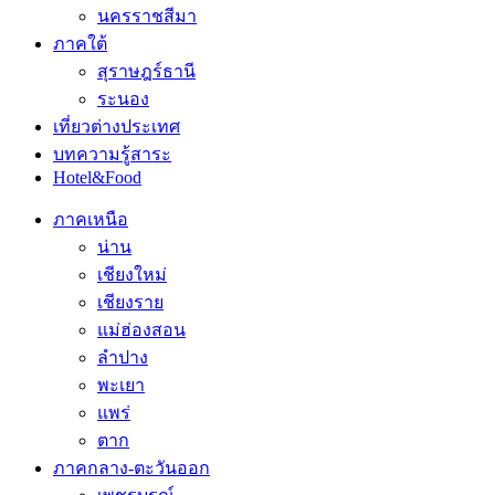
นครราชสีมา
ภาคใต้
สุราษฎร์ธานี
ระนอง
เที่ยวต่างประเทศ
บทความรู้สาระ
Hotel&Food
ภาคเหนือ
น่าน
เชียงใหม่
เชียงราย
แม่ฮ่องสอน
ลำปาง
พะเยา
แพร่
ตาก
ภาคกลาง-ตะวันออก