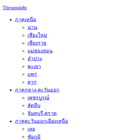
Skip
Thesunsight
to
content
ภาคเหนือ
น่าน
เชียงใหม่
เชียงราย
แม่ฮ่องสอน
ลำปาง
พะเยา
แพร่
ตาก
ภาคกลาง-ตะวันออก
เพชรบูรณ์
สัตหีบ
จันทบุรี-ตราด
ภาคตะวันออกเฉียงเหนือ
เลย
ชัยภูมิ