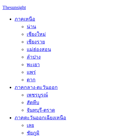
Skip
Thesunsight
to
content
ภาคเหนือ
น่าน
เชียงใหม่
เชียงราย
แม่ฮ่องสอน
ลำปาง
พะเยา
แพร่
ตาก
ภาคกลาง-ตะวันออก
เพชรบูรณ์
สัตหีบ
จันทบุรี-ตราด
ภาคตะวันออกเฉียงเหนือ
เลย
ชัยภูมิ