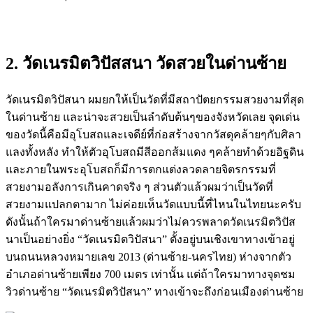
2. วัดเนรมิตวิปัสสนา วัดสวยในด่านซ้าย
วัดเนรมิตวิปัสนา ผมยกให้เป็นวัดที่มีสถาปัตยกรรมสวยงามที่สุด
ในด่านซ้าย และน่าจะสวยเป็นลำดับต้นๆของจังหวัดเลย จุดเด่น
ของวัดนี้คือมีอุโบสถและเจดีย์ที่ก่อสร้างจากวัสดุคล้ายๆกับศิลา
แลงทั้งหลัง ทำให้ตัวอุโบสถมีสีออกส้มแดง ๆคล้ายทำด้วยอิฐดิน
และภายในพระอุโบสถก็มีการตกแต่งลวดลายจิตรกรรมที่
สวยงามอลังการเกินคาดจริง ๆ ส่วนตัวแล้วผมว่าเป็นวัดที่
สวยงามแปลกตามาก ไม่ค่อยเห็นวัดแบบนี้ที่ไหนในไทยนะครับ
ดังนั้นถ้าใครมาด่านซ้ายแล้วผมว่าไม่ควรพลาดวัดเนรมิตวิปัส
นาเป็นอย่างยิ่ง “วัดเนรมิตวิปัสนา” ตั้งอยู่บนเชิงเขาทางเข้าอยู่
บนถนนหลวงหมายเลข 2013 (ด่านซ้าย-นครไทย) ห่างจากตัว
อำเภอด่านซ้ายเพียง 700 เมตร เท่านั้น แต่ถ้าใครมาทางจุดชม
วิวด่านซ้าย “วัดเนรมิตวิปัสนา” ทางเข้าจะถึงก่อนเมืองด่านซ้าย