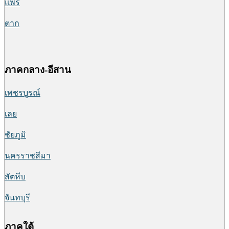
แพร่
ตาก
ภาคกลาง-อีสาน
เพชรบูรณ์
เลย
ชัยภูมิ
นครราชสีมา
สัตหีบ
จันทบุรี
ภาคใต้