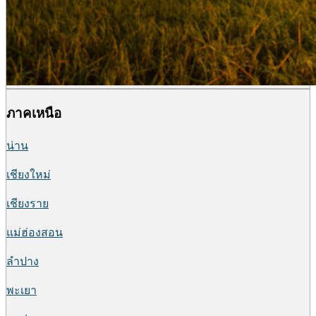
ภาคเหนือ
น่าน
เชียงใหม่
เชียงราย
แม่ฮ่องสอน
ลำปาง
พะเยา