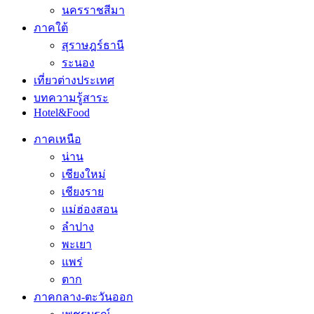
นครราชสีมา
ภาคใต้
สุราษฎร์ธานี
ระนอง
เที่ยวต่างประเทศ
บทความรู้สาระ
Hotel&Food
ภาคเหนือ
น่าน
เชียงใหม่
เชียงราย
แม่ฮ่องสอน
ลำปาง
พะเยา
แพร่
ตาก
ภาคกลาง-ตะวันออก