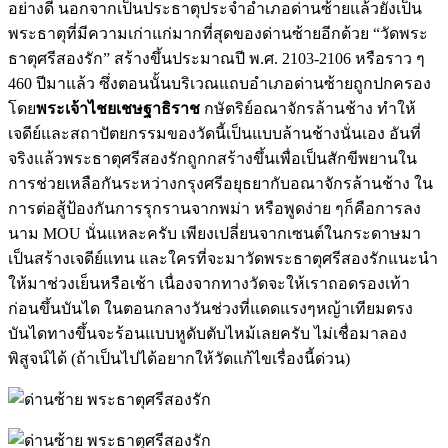
อย่างดี นอกจากเป็นประธาตุประจำอำเภอด่านซ้ายแล้วยังเป็น
พระธาตุที่มีความเก่าแก่มากที่สุดของด่านซ้ายอีกด้วย “วัดพระ
ธาตุศรีสองรัก” สร้างขึ้นประมาณปี พ.ศ. 2103-2106 หรือราว ๆ
460 ปีมาแล้ว ซึ่งตอนนั้นบริเวณแถบอำเภอด่านซ้ายถูกปกครอง
โดย
พระเจ้าไชยเชษฐาธิราช
กษัตริย์อณาจักรล้านช้าง ทำให้
เจดีย์และสถาปัตยกรรมของวัดนี้เป็นแบบล้านช้างนั่นเอง อันที่
จริงแล้วพระธาตุศรีสองรักถูกกสร้างขึ้นเพื่อเป็นสักขีพยานใน
การช่วยเหลือกันระหว่างกรุงศรีอยุธยากับอณาจักรล้านช้าง ใน
การต่อสู้ป้องกันการรุกรานจากพม่า หรือพูดง่าย ๆก็คือการลง
นาม MOU นั่นแหละครับ เพียงเปลี่ยนจากเซนต์ในกระดาษมา
เป็นสร้างเจดีย์แทน และใครที่จะมาวัดพระธาตุศรีสองรักแนะนำ
ให้มาช่วงเย็นหรือเช้า เนื่องจากทางวัดจะให้เราถอดรองเท้า
ก่อนขึ้นบันได ในตอนกลางวันช่วงที่แดดแรงๆหญ้าเทียมตรง
บันไดทางขึ้นจะร้อนแบบหูดับตับไหม้เลยครับ ไม่เชื่อมาลอง
พิสูจน์ได้ (ถ้าเป็นไปได้อยากให้วัดแก้ไขเรื่องนี้ด่วน)