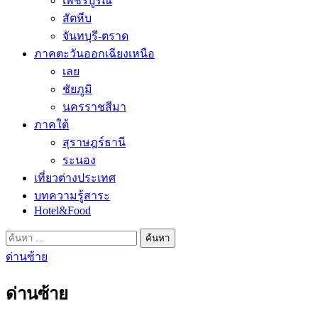
เพชรบูรณ์
สัตหีบ
จันทบุรี-ตราด
ภาคตะวันออกเฉียงเหนือ
เลย
ชัยภูมิ
นครราชสีมา
ภาคใต้
สุราษฎร์ธานี
ระนอง
เที่ยวต่างประเทศ
บทความรู้สาระ
Hotel&Food
ค้นหา
สำหรับ:
ด่านซ้าย
ด่านซ้าย