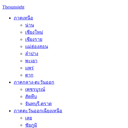
Skip
Thesunsight
to
content
ภาคเหนือ
น่าน
เชียงใหม่
เชียงราย
แม่ฮ่องสอน
ลำปาง
พะเยา
แพร่
ตาก
ภาคกลาง-ตะวันออก
เพชรบูรณ์
สัตหีบ
จันทบุรี-ตราด
ภาคตะวันออกเฉียงเหนือ
เลย
ชัยภูมิ