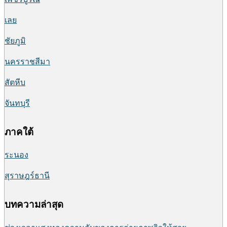
เลย
ชัยภูมิ
นครราชสีมา
สัตหีบ
จันทบุรี
ภาคใต้
ระนอง
สุราษฎร์ธานี
บทความล่าสุด