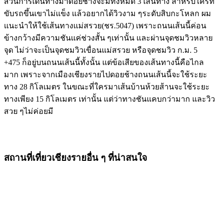
ส่วนการเดินทางมาดอยช้างจะมีทั้งหมด 3 เส้นทาง สำหรับใครที่
ขับรถขึ้นเขาไม่แข็ง แล้วอยากได้วิวงาม ๆระดับสิบกะโหลก ผม
แนะนำให้ใช้เส้นทางแม่สรวย(ชร.5047) เพราะถนนเส้นนี้ค่อน
ข้างกว้างมีความชันแค่ช่วงสั้น ๆเท่านั้น และผ่านจุดชมวิวหลาย
จุด ไม่ว่าจะเป็นจุดชมวิวเขื่อนแม่สรวย หรือจุดชมวิว ก.ม. 5
+475 ก็อยู่บนถนนเส้นนี้ทั้งนั้น แต่ข้อเสียของเส้นทางนี้คือไกล
มาก เพราะจากเมืองเชียงรายไปดอยช้างถนนเส้นนี้จะใช้ระยะ
ทาง 28 กิโลเมตร ในขณะที่ใครมาเส้นบ้านห้วยส้านจะใช้ระยะ
ทางเพียง 15 กิโลเมตร เท่านั้น แต่ว่าทางชันแคบกว่ามาก และวิว
สวย ๆไม่ค่อยมี
สถานที่เที่ยวเชียงรายอื่น ๆ ที่น่าสนใจ
ภูชี้ฟ้า เชียงราย
ดอยแม่สลอง
ดอยผาหมี
วัดห้วยปลากั้ง