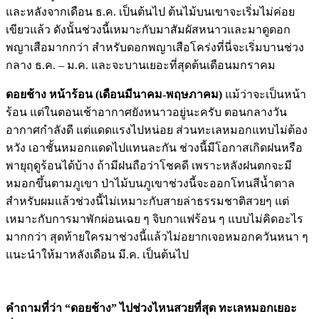
และหลังจากเดือน ธ.ค. เป็นต้นไป ต้นไม้บนเขาจะเริ่มไม่ค่อย
เขียวแล้ว ดังนั้นช่วงนี้เหมาะกับมาสัมผัสหนาวและมาดูดอก
พญาเสือมากกว่า สำหรับดอกพญาเสือโคร่งที่นี่จะเริ่มบานช่วง
กลาง ธ.ค. – ม.ค. และจะบานเยอะที่สุดต้นเดือนมกราคม
ดอยช้าง หน้าร้อน
(เดือนมีนาคม-พฤษภาคม)
แม้ว่าจะเป็นหน้า
ร้อน แต่ในตอนเช้าอากาศยังหนาวอยู่นะครับ ตอนกลางวัน
อากาศกำลังดี แต่แดดแรงไปหน่อย ส่วนทะเลหมอกแทบไม่ต้อง
หวัง เอาชั้นหมอกแดดไปแทนละกัน ช่วงนี้มีโอกาสเกิดฝนหรือ
พายุฤดูร้อนได้บ้าง ถ้ามีฝนถือว่าโชคดี เพราะหลังฝนตกจะมี
หมอกขึ้นตามภูเขา ป่าไม้บนภูเขาช่วงนี้จะออกโทนสีน้ำตาล
สำหรับผมแล้วช่วงนี้ไม่เหมาะกับสายล่าธรรมชาติสวยๆ แต่
เหมาะกับการมาพักผ่อนเฉย ๆ จิบกาแฟร้อน ๆ แบบไม่คิดอะไร
มากกว่า สุดท้ายใครมาช่วงนี้แล้วไม่อยากเจอหมอกควันหนา ๆ
แนะนำให้มาหลังเดือน มี.ค. เป็นต้นไป
คำถามที่ว่า “ดอยช้าง” ไปช่วงไหนสวยที่สุด
ทะเลหมอกเยอะ