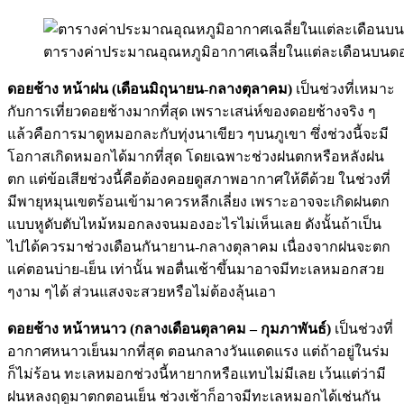
ตารางค่าประมาณอุณหภูมิอากาศเฉลี่ยในแต่ละเดือนบนดอยช้า
ดอยช้าง หน้าฝน
(เดือนมิถุนายน-กลางตุลาคม)
เป็นช่วงที่เหมาะ
กับการเที่ยวดอยช้างมากที่สุด เพราะเสน่ห์ของดอยช้างจริง ๆ
แล้วคือการมาดูหมอกละกับทุ่งนาเขียว ๆบนภูเขา ซึ่งช่วงนี้จะมี
โอกาสเกิดหมอกได้มากที่สุด โดยเฉพาะช่วงฝนตกหรือหลังฝน
ตก แต่ข้อเสียช่วงนี้คือต้องคอยดูสภาพอากาศให้ดีด้วย ในช่วงที่
มีพายุหมุนเขตร้อนเข้ามาควรหลีกเลี่ยง เพราะอาจจะเกิดฝนตก
แบบหูดับตับไหม้หมอกลงจนมองอะไรไม่เห็นเลย ดังนั้นถ้าเป็น
ไปได้ควรมาช่วงเดือนกันายาน-กลางตุลาคม เนื่องจากฝนจะตก
แค่ตอนบ่าย-เย็น เท่านั้น พอตื่นเช้าขึ้นมาอาจมีทะเลหมอกสวย
ๆงาม ๆได้ ส่วนแสงจะสวยหรือไม่ต้องลุ้นเอา
ดอยช้าง หน้าหนาว
(กลางเดือนตุลาคม – กุมภาพันธ์)
เป็นช่วงที่
อากาศหนาวเย็นมากที่สุด ตอนกลางวันแดดแรง แต่ถ้าอยู่ในร่ม
ก็ไม่ร้อน ทะเลหมอกช่วงนี้หายากหรือแทบไม่มีเลย เว้นแต่ว่ามี
ฝนหลงฤดูมาตกตอนเย็น ช่วงเช้าก็อาจมีทะเลหมอกได้เช่นกัน