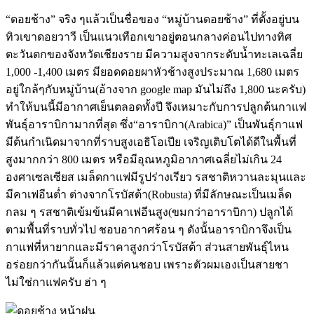
“ดอยช้าง” จริง ๆแล้วเป็นชื่อของ “หมู่บ้านดอยช้าง” ที่ตั้งอยู่บน
ทิวเขาดอยวาวี เป็นแนวเทือกเขาอยู่ตอนกลางค่อนไปทางทิศ
ตะวันตกของจังหวัดเชียงราย มีความสูงจากระดับน้ำทะเลเฉลี่ย
1,000 -1,400 เมตร มียอดดอยผาหัวช้างสูงประมาณ 1,680 เมตร
อยู่ใกล้ๆกับหมู่บ้าน(อ้างจาก google map มันไม่ถึง 1,800 นะครับ)
ทำให้บนนี้มีอากาศเย็นตลอดทั้งปี จึงเหมาะกับการปลูกต้นกาแฟ
พันธุ์อาราบิกามากที่สุด ซึ่ง“อาราบิกา(Arabica)” เป็นพันธุ์กาแฟ
มีต้นกำเนิดมาจากที่ราบสูงเอธิโอเปีย เจริญเติบโตได้ดีในพื้นที่
สูงมากกว่า 800 เมตร หรือมีอุณหภูมิอากาศเฉลี่ยไม่เกิน 24
องศาเซลเซียส เมล็ดกาแฟมีรูปร่างเรียว รสชาติหวานละมุนและ
มีคาเฟอีนต่ำ ต่างจากโรบัสต้า(Robusta) ที่มีลักษณะเป็นเมล็ด
กลม ๆ รสชาติเข้มข้นมีคาเฟอีนสูง(ขมกว่าอาราบิกา) ปลูกได้
ตามพื้นที่ราบทั่วไป ชอบอากาศร้อน ๆ ดังนั้นอาราบิกาจึงเป็น
กาแฟที่หายากและมีราคาสูงกว่าโรบัสต้า ส่วนสายพันธุ์ไหน
อร่อยกว่ากันนั้นก็แล้วแต่คนชอบ เพราะตัวผมเองเป็นสายชา
ไม่ใช่กาแฟครับ ฮ่า ๆ