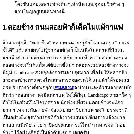
โค้งชันแคบเฉพาะช่วงต้น ๆเท่านั้น และจุดชมวิวต่าง ๆ
ส่วนใหญ่อยู่บนเส้นทางนี้
1.ดอยช้าง ถนนลอยฟ้าก็เด็ดไม่แพ้กาแฟ
ถ้าหากพูดถึง “ดอยช้าง” หลายคนน่าจะรู้จักในนามของ ”กาแฟ
ชั้นดี” แต่หลายคนไม่รู้ว่าดอยช้างก็เป็นหนึ่งในสถานที่มีถนน
ลอยฟ้าสวยงามตระการตาของเชียงราย ซึ่งความสวยงามของ
ดอยช้างจะเริ่มต้นตั้งแต่ขับรถขึ้นมา ตลอดระยะสองข้างทางจะ
มีมุม Landscape สวยๆอลังการหลายจุดมาก เพื่อไม่ให้พลาดสิ่ง
สวยงามข้างทาง ตรงไหนสามารถจอดรถได้ แนะนำให้จอดเลย
ครับ รับรองว่าเด็ดพอๆกับ
ขุนสถาน
(จ.น่าน) และด้วยหลายคนมัก
คิดว่า “ดอยช้าง” คงมีแต่กาแฟ ไม่ได้มีมุม Landscape สวย ๆใด ๆ
ทำให้ในช่วงที่ไม่ใช่เทศกาล นักท่องเที่ยวบนดอยช้างจะน้อย
มาก ๆ เหมาะกับสายพักผ่อนสบาย ๆ จิบกาแฟ ชมวิวธรรมชาติ
เป็นอย่างยิ่ง สุดท้ายใครที่กำลังวางแผนมาเชียงรายแล้วอยาก
หาสถานที่เที่ยวสวย ๆ เปิดประสบการณ์ใหม่ ๆ ก็ควรจด “ดอย
ช้าง” ไว้อยู่ในลิสต์เป็นลำดับแรก ๆ เลยครับ