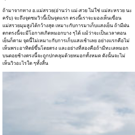
ถ้ามาจากทาง อ.แม่สรวย(อ่านว่า แม่-สวย ไม่ใช่ แม่สะหรวย นะ
ครับ) จะถึงจุดชมวิวนี้เป็นจุดแรก ตรงนี้เราจะมองเห็นเขื่อน
แม่สรวยมุมสูงได้กว้างสุด เหมาะกับการมาเก็บแสงเย็น ถ้ามีฝน
ตกตรงนี้จะมีโอกาสเกิดหมอกบาง ๆได้ แม้ว่าจะเป็นเวลาตอน
เย็นก็ตาม จุดนี้ไม่เหมาะกับการเก็บแสงเช้าเลย อย่างแรกคือไม่
เห็นพระอาทิตย์ขึ้นโดยตรง และอย่างที่สองคือถ้ามีทะเลหมอก
บนดอยช้างตรงนี้จะถูกปกคลุมด้วยหมอกทั้งหมด ดังนั้นจะไม่
เห็นวิวอะไรใด ๆทั้งสิ้น