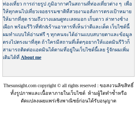
ท่องเที่ยว การถ่ายรูป ภูมิอากาศในสถานที่ท่องเที่ยวต่าง ๆ เพื่อ
ให้ทุกคนไปเที่ยวเจอธรรมชาติที่สวยงามอลังการตรงเป้าหมาย
ให้มากที่สุด
รวมถึงวางแผนดูทะเลหมอก เก็บดาว ล่าทางช้าง
เผือก พร้อมรีวิวที่พัก&ร้านอาหารที่เห็นว่าดีและเด็ด เว็บไซด์นี้
ผมทำแบบให้อ่านฟรี ๆ ทุกคนจะได้อ่านแบบสบายตาและข้อมูล
ตรงไปตรงมาที่สุด ถ้าใครมีสถานที่เด็ดๆอยากให้แอดมินรีวิวก็
สามารถติดต่อแอดมินได้ตามที่อยู่ในเว็บไซด์นี้เลย
รู้จักผมเพิ่ม
เติมได้ที่
About me
Thesunsight.com copyright © all rights reserved : ขอสงวนลิขสิทธิ์
ทั้งรูปภาพและเนื้อหาภายในเว็บไซด์ ห้ามผู้ใดทำซ้ำหรือ
ดัดแปลงเผยแพร่เชิงพาณิชย์ก่อนได้รับอนุญาต