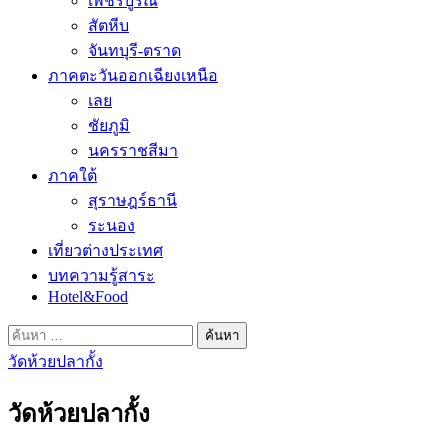
เพชรบูรณ์
สัตหีบ
จันทบุรี-ตราด
ภาคตะวันออกเฉียงเหนือ
เลย
ชัยภูมิ
นครราชสีมา
ภาคใต้
สุราษฎร์ธานี
ระนอง
เที่ยวต่างประเทศ
บทความรู้สาระ
Hotel&Food
ค้นหา
สำหรับ:
วัดห้วยปลากั้ง
วัดห้วยปลากั้ง