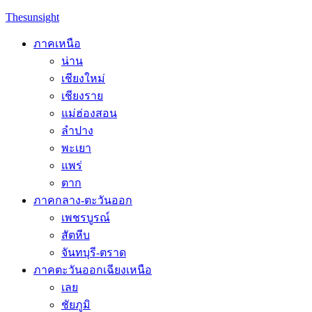
Skip
Thesunsight
to
content
ภาคเหนือ
น่าน
เชียงใหม่
เชียงราย
แม่ฮ่องสอน
ลำปาง
พะเยา
แพร่
ตาก
ภาคกลาง-ตะวันออก
เพชรบูรณ์
สัตหีบ
จันทบุรี-ตราด
ภาคตะวันออกเฉียงเหนือ
เลย
ชัยภูมิ