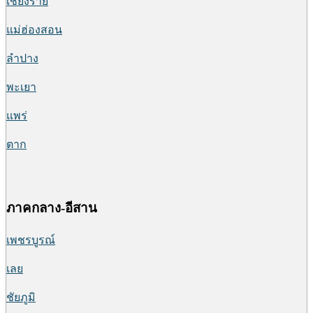
เชียงราย
แม่ฮ่องสอน
ลำปาง
พะเยา
แพร่
ตาก
ภาคกลาง-อีสาน
เพชรบูรณ์
เลย
ชัยภูมิ