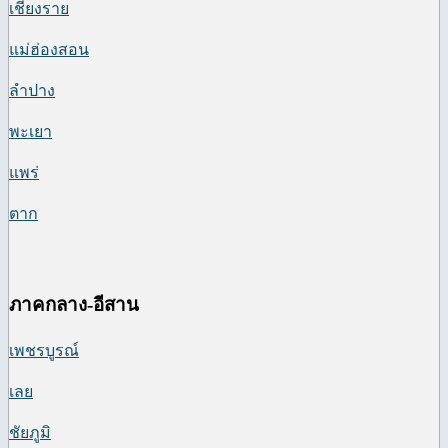
เชียงราย
แม่ฮ่องสอน
ลำปาง
พะเยา
แพร่
ตาก
ภาคกลาง-อีสาน
เพชรบูรณ์
เลย
ชัยภูมิ