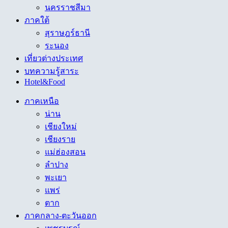
นครราชสีมา
ภาคใต้
สุราษฎร์ธานี
ระนอง
เที่ยวต่างประเทศ
บทความรู้สาระ
Hotel&Food
ภาคเหนือ
น่าน
เชียงใหม่
เชียงราย
แม่ฮ่องสอน
ลำปาง
พะเยา
แพร่
ตาก
ภาคกลาง-ตะวันออก