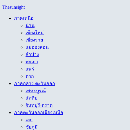
Skip
Thesunsight
to
content
ภาคเหนือ
น่าน
เชียงใหม่
เชียงราย
แม่ฮ่องสอน
ลำปาง
พะเยา
แพร่
ตาก
ภาคกลาง-ตะวันออก
เพชรบูรณ์
สัตหีบ
จันทบุรี-ตราด
ภาคตะวันออกเฉียงเหนือ
เลย
ชัยภูมิ