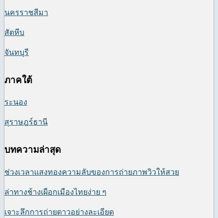
นครราชสีมา
สัตหีบ
จันทบุรี
ภาคใต้
ระนอง
สุราษฎร์ธานี
บทความล่าสุด
ช่วงเวลาแสงทองความลับของการถ่ายภาพวิวให้สวย
ล่าทางช้างเผือกเมืองไทยง่าย ๆ
เจาะลึกการถ่ายดาวอย่างละเอียด